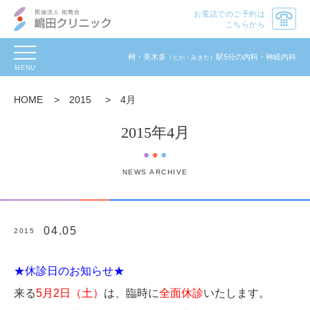
お電話でのご予約は
こちらから
toggle
栂・美木多
駅5分の内科・神経内科
（とが・みきた）
navigation
HOME
>
2015
>
4月
2015年4月
NEWS ARCHIVE
04.05
2015
★休診日のお知らせ★
来る
5月2日（土）
は、臨時に
全面休診
いたします。