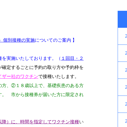
）
個別接種
の実施
についてのご案内 】
種を実施いたしております。（
１回目・２
が確定するごとに予約の取り方や予約枠を
イザー社のワクチン
で接種いたします。
の方、②１８歳以上で、基礎疾患のある方
す。 市から接種券が届いた方に限定され
以降）に、時間を指定してワクチン接種
い