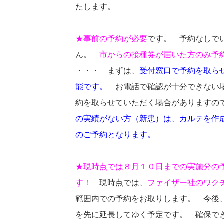
たします。
★事前の予約が必要
です。 予約なしで
ん。
市からの接種券が届いた方のみ予
・・・ まずは、
受付窓口で予約を取ら
能です
。
お電話で確認が十分できない場
約を取らせていただく場合がありますので
の実績がない方（新患）は、カルテを作
のご予約
となります。
★現時点では
８
月１０日までの
実施分の
す
！
現時点では、
ファイザー社のワク
範囲内での予約をお取りします。 今後
を先に延長してゆく予定です。 確保で