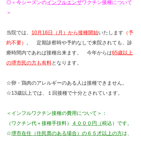
◎
＜今シーズンの
インフルエンザ
ワクチン接種について
＞
当院では、
10月16日（月）
から接種開始
いたします
（予
約不要）
。 定期診察時や予約なしで来院されても、診
療時間内であれば接種出来ます。 今年からは
65歳以上
の堺市民の方も有料
となります。
☆卵・鶏肉のアレルギーのある人は接種できません。
☆13歳以上では、１回接種で十分とされています。
＜インフルワクチン接種の費用について＞：
（ワクチン代＋接種手技料）
４０００円
（
税込）です。
☆
堺市在住（住民票のある場合）の６５才以上の方
は、