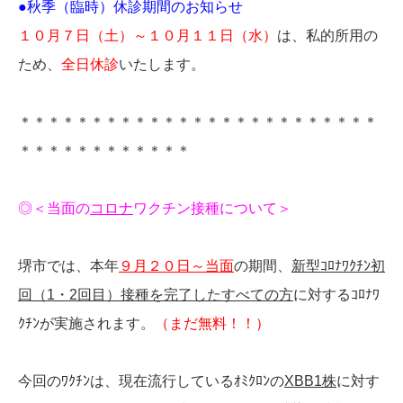
●秋季（臨時）休診期間のお知らせ
１０月７日（土）～１０月１１日（水）
は、私的所用の
ため、
全日休診
いたします。
＊＊＊＊＊＊＊＊＊＊＊＊＊＊＊＊＊＊＊＊＊＊＊＊＊
＊＊＊＊＊＊＊＊＊＊＊＊
◎
＜当面の
コロナ
ワクチン接種について＞
堺市では、本年
９月２０日～当面
の期間、
新型ｺﾛﾅﾜｸﾁﾝ初
回（1・2回目）接種を完了したすべての方
に対するｺﾛﾅﾜ
ｸﾁﾝが実施されます。
（まだ無料！！）
今回のﾜｸﾁﾝは、現在流行しているｵﾐｸﾛﾝの
XBB1株
に対す