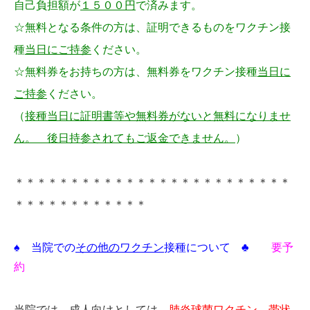
自己負担額が
１５００円
で済みます。
☆無料となる条件の方は、証明できるものをワクチン接
種
当日にご持参
ください。
☆無料券をお持ちの方は、無料券をワクチン接種
当日に
ご持参
ください。
（
接種当日に証明書等や無料券がないと無料になり
ませ
ん。 後日持参されてもご返金できません。
）
＊＊＊＊＊＊＊＊＊＊＊＊＊＊＊＊＊＊＊＊＊＊＊＊＊
＊＊＊＊＊＊＊＊＊＊＊＊
♠ 当院での
その他のワクチン
接種
について ♣
要予
約
当院では、成人向けとしては、
肺炎球菌ワクチン、帯状