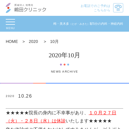
お電話でのご予約は
こちらから
toggle
栂・美木多
駅5分の内科・神経内科
（とが・みきた）
navigation
HOME
>
2020
>
10月
2020年10月
NEWS ARCHIVE
10.26
2020
★★★★★院長の身内に不幸事があり、
１０月２７日
（火）・２８日（水）は休診
いたします★★★★★